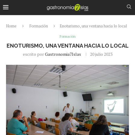
Home
Formación
Enoturismo, una ventana hacia lo local
Formación
ENOTURISMO, UNA VENTANA HACIA LO LOCAL
escrito por
Gastronomia7Islas
20 julio 2023